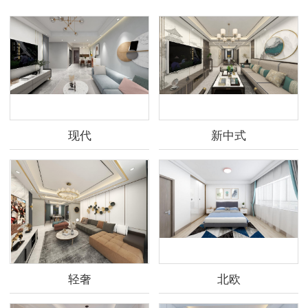
现代
新中式
轻奢
北欧