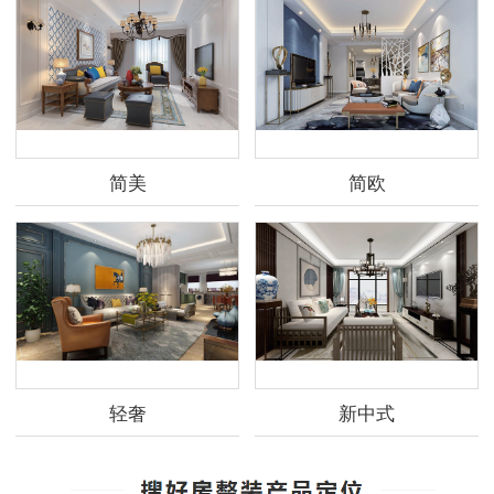
简美
简欧
轻奢
新中式